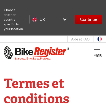
BikeChecker
Choose
another
Continue
UK
country
MapChecker
specific to
your location.
Stolen Bikes
Aide et FAQ
S'identifier
MENU
Enregistrement Kit
Termes et
PLUS D'INFORMATIONS
Qui sommes-nous ?
Livraison
conditions
Notre équipe
Retours
Nous contacter
Service client et délais