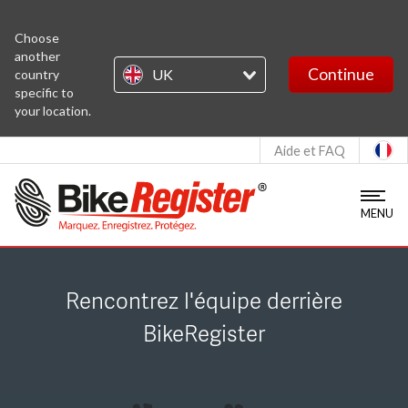
BikeChecker
Choose
another
Continue
UK
country
MapChecker
specific to
your location.
Stolen Bikes
Aide et FAQ
S'identifier
MENU
Enregistrement Kit
Rencontrez l'équipe derrière
PLUS D'INFORMATIONS
BikeRegister
Qui sommes-nous ?
Livraison
Notre équipe
Retours
Nous contacter
Service client et délais