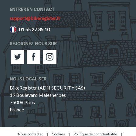
ENTRER EN CONTACT
France
support@bikeregister.fr
01 55 27 35 10
REJOIGNEZ-NOUS SUR
NOUS LOCALISER
BikeRegister (ADN SECURITY SAS)
19 Boulevard Malesherbes
75008 Paris
France
Nous contacter
|
Cookies
|
Politique de confidentialité
|