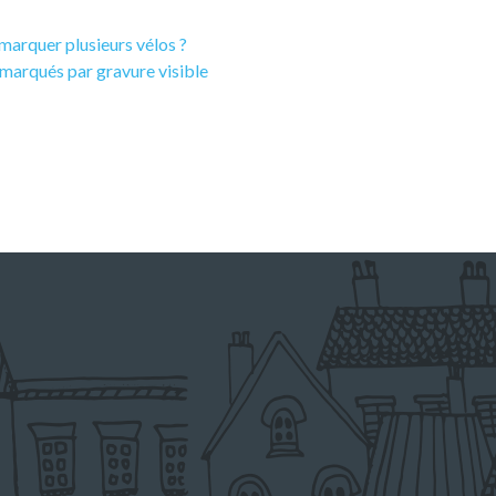
r marquer plusieurs vélos ?
e marqués par gravure visible