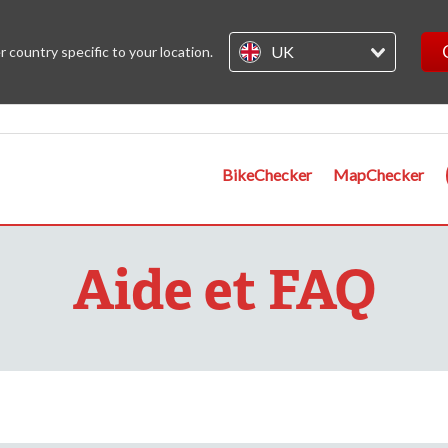
UK
country specific to your location.
BikeChecker
MapChecker
Aide et FAQ