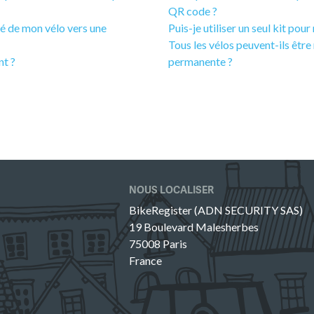
QR code ?
é de mon vélo vers une
Puis-je utiliser un seul kit pou
Tous les vélos peuvent-ils êtr
nt ?
permanente ?
NOUS LOCALISER
BikeRegister (ADN SECURITY SAS)
19 Boulevard Malesherbes
75008 Paris
France