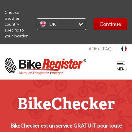
BikeChecker
Choose
another
Continue
UK
country
MapChecker
specific to
your location.
Stolen Bikes
Aide et FAQ
S'identifier
MENU
Enregistrement Kit
BikeChecker
PLUS D'INFORMATIONS
Qui sommes-nous ?
Livraison
Notre équipe
Retours
BikeChecker est un service GRATUIT pour toute
Nous contacter
Service client et délais